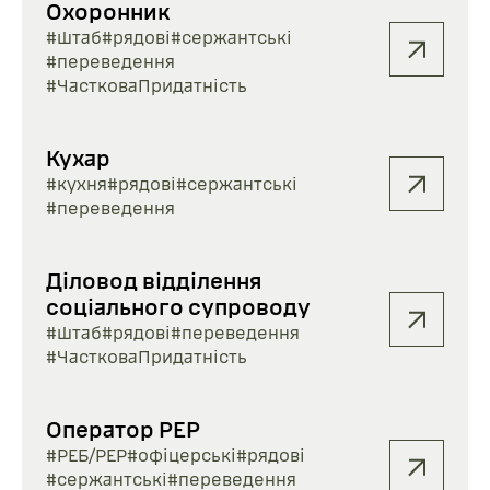
Охоронник
#штаб
#рядові
#сержантські
#переведення
#ЧастковаПридатність
Кухар
#кухня
#рядові
#сержантські
#переведення
Діловод відділення
соціального супроводу
#штаб
#рядові
#переведення
#ЧастковаПридатність
Оператор РЕР
#РЕБ/РЕР
#офіцерські
#рядові
#сержантські
#переведення