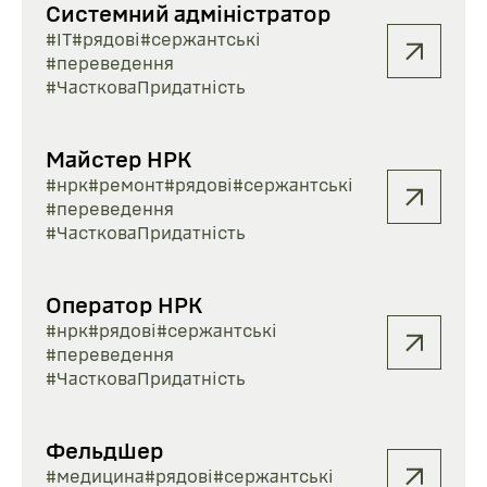
Системний адміністратор
#ІТ
#рядові
#сержантські
#переведення
#ЧастковаПридатність
Майстер НРК
#нрк
#ремонт
#рядові
#сержантські
#переведення
#ЧастковаПридатність
Оператор НРК
#нрк
#рядові
#сержантські
#переведення
#ЧастковаПридатність
Фельдшер
#медицина
#рядові
#сержантські