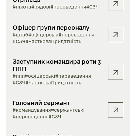
Стрілець
#піхота
#рядові
#переведення
#СЗЧ
Офіцер групи персоналу
#штаб
#офіцерські
#переведення
#СЗЧ
#ЧастковаПридатність
Заступник командира роти з
ППП
#ппп
#офіцерські
#переведення
#СЗЧ
#ЧастковаПридатність
Головний сержант
#командування
#сержантські
#переведення
#СЗЧ