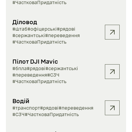
#ЧастковаПридатність
Діловод
#штаб
#офіцерські
#рядові
#сержантські
#переведення
#ЧастковаПридатність
Пілот DJI Mavic
#бпла
#рядові
#сержантські
#переведення
#СЗЧ
#ЧастковаПридатність
Водій
#транспорт
#рядові
#переведення
#СЗЧ
#ЧастковаПридатність