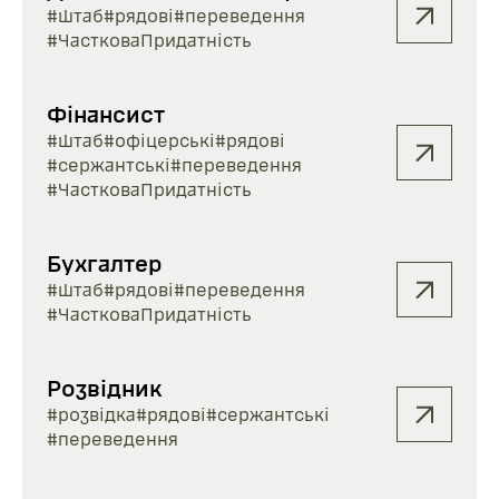
#штаб
#рядові
#переведення
#ЧастковаПридатність
Фінансист
#штаб
#офіцерські
#рядові
#сержантські
#переведення
#ЧастковаПридатність
Бухгалтер
#штаб
#рядові
#переведення
#ЧастковаПридатність
Розвідник
#розвідка
#рядові
#сержантські
#переведення