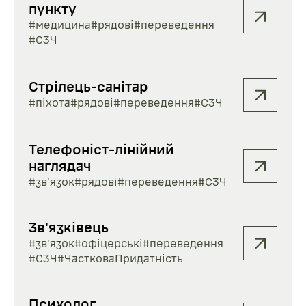
пункту
#медицина
#рядові
#переведення
#СЗЧ
Стрілець-санітар
#піхота
#рядові
#переведення
#СЗЧ
Телефоніст-лінійний
наглядач
#зв'язок
#рядові
#переведення
#СЗЧ
Зв'язківець
#зв'язок
#офіцерські
#переведення
#СЗЧ
#ЧастковаПридатність
Психолог