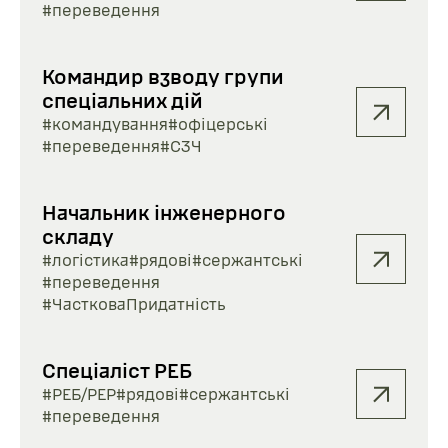
#переведення
Командир взводу групи
спеціальних дій
#командування
#офіцерські
#переведення
#СЗЧ
Начальник інженерного
складу
#логістика
#рядові
#сержантські
#переведення
#ЧастковаПридатність
Спеціаліст РЕБ
#РЕБ/РЕР
#рядові
#сержантські
#переведення