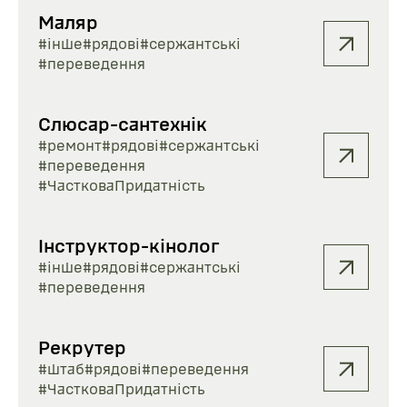
Маляр
#інше
#рядові
#сержантські
#переведення
Слюсар-сантехнік
#ремонт
#рядові
#сержантські
#переведення
#ЧастковаПридатність
Інструктор-кінолог
#інше
#рядові
#сержантські
#переведення
Рекрутер
#штаб
#рядові
#переведення
#ЧастковаПридатність