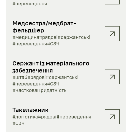
#переведення
Медсестра/медбрат-
фельдшер
#медицина
#рядові
#сержантські
#переведення
#СЗЧ
Сержант із матеріального
забезпечення
#штаб
#рядові
#сержантські
#переведення
#СЗЧ
#ЧастковаПридатність
Такелажник
#логістика
#рядові
#переведення
#СЗЧ