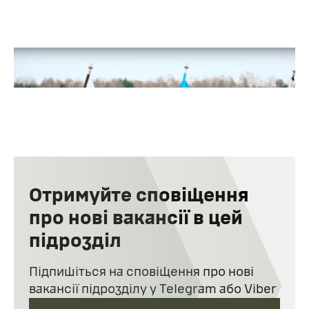
Медіа про підрозділ
Отримуйте сповіщення
про нові вакансії в цей
Легіони світла: Історія заснування Легіону ГУР
МОУ
підрозділ
Підпишіться на сповіщення про нові
вакансії підрозділу у Telegram або Viber