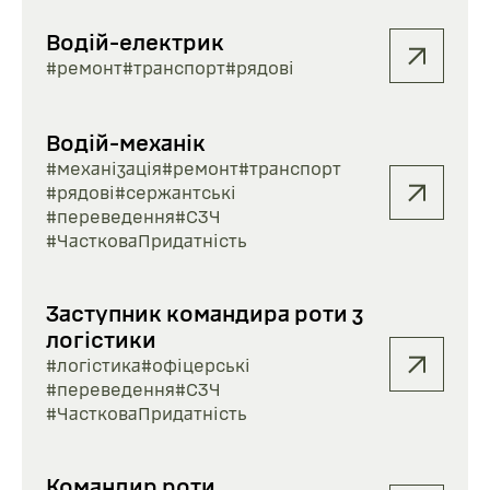
Водій-електрик
#ремонт
#транспорт
#рядові
Водій-механік
#механізація
#ремонт
#транспорт
#рядові
#сержантські
#переведення
#СЗЧ
#ЧастковаПридатність
Заступник командира роти з
логістики
#логістика
#офіцерські
#переведення
#СЗЧ
#ЧастковаПридатність
Командир роти