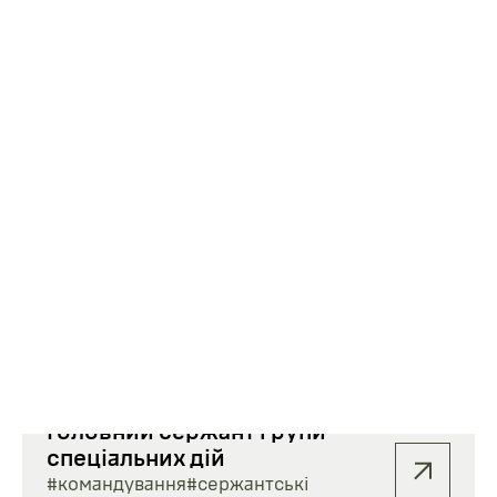
Заступник командира групи
спеціального призначення
#штаб
#сержантські
#переведення
#СЗЧ
Розвідник групи
спеціальних дій
#розвідка
#рядові
#переведення
Командир групи
спеціальних дій
#командування
#офіцерські
#сержантські
#переведення
Головний сержант групи
спеціальних дій
#командування
#сержантські