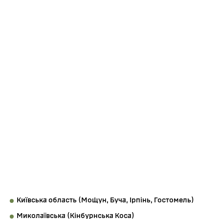
Про підрозділ
Загальна
інформація
Легіон почав створюватися практично з перших днів
повномасштабного вторгнення.
Датою заснування Легіону ГУР МО вважається
7
березня 2022 року
.
Бойовий
шлях
Бійці Легіону ГУР МО брали участь у боях на таких
напрямках:
Київська область (Мощун, Буча, Ірпінь, Гостомель)
Миколаївська (Кінбурнська Коса)