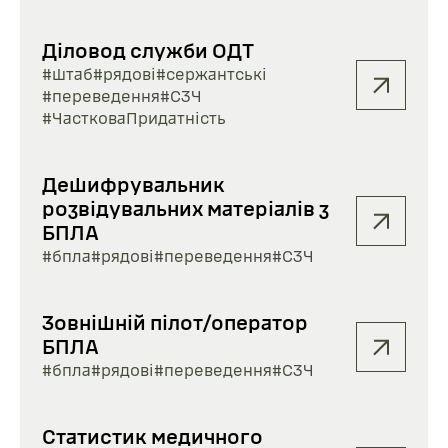
Діловод служби ОДТ
#штаб
#рядові
#сержантські
#переведення
#СЗЧ
#ЧастковаПридатність
Дешифрувальник
розвідувальних матеріалів з
БПЛА
#бпла
#рядові
#переведення
#СЗЧ
Зовнішній пілот/оператор
БПЛА
#бпла
#рядові
#переведення
#СЗЧ
Статистик медичного