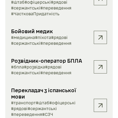
#штаб
#офіцерські
#рядові
#сержантські
#переведення
#ЧастковаПридатність
Бойовий медик
#медицина
#піхота
#рядові
#сержантські
#переведення
Розвідник-оператор БПЛА
#бпла
#розвідка
#рядові
#сержантські
#переведення
Перекладач з іспанської
мови
#транспорт
#штаб
#офіцерські
#рядові
#сержантські
#переведення
#СЗЧ