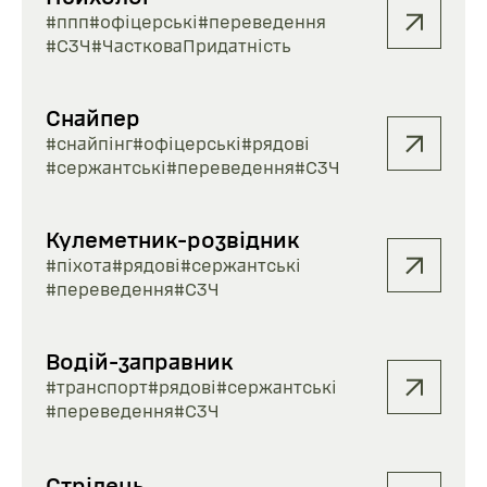
#ппп
#офіцерські
#переведення
#СЗЧ
#ЧастковаПридатність
Снайпер
#снайпінг
#офіцерські
#рядові
#сержантські
#переведення
#СЗЧ
Кулеметник-розвідник
#піхота
#рядові
#сержантські
#переведення
#СЗЧ
Водій-заправник
#транспорт
#рядові
#сержантські
#переведення
#СЗЧ