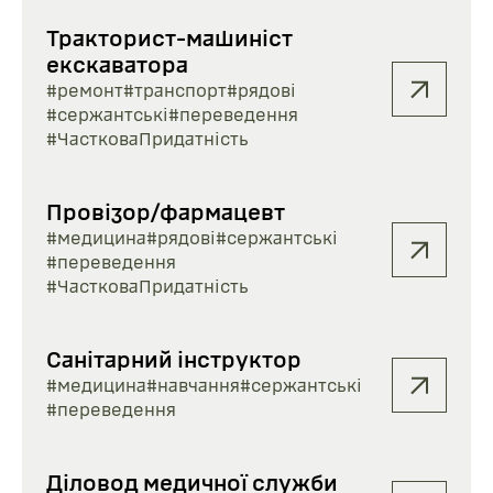
Тракторист-машиніст
екскаватора
#ремонт
#транспорт
#рядові
#сержантські
#переведення
#ЧастковаПридатність
Провізор/фармацевт
#медицина
#рядові
#сержантські
#переведення
#ЧастковаПридатність
Санітарний інструктор
#медицина
#навчання
#сержантські
#переведення
Діловод медичної служби