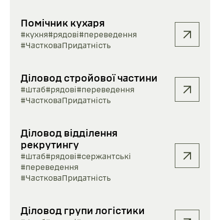
Помічник кухаря
#кухня
#рядові
#переведення
#ЧастковаПридатність
Діловод стройової частини
#штаб
#рядові
#переведення
#ЧастковаПридатність
Діловод відділення
рекрутингу
#штаб
#рядові
#сержантські
#переведення
#ЧастковаПридатність
Діловод групи логістики