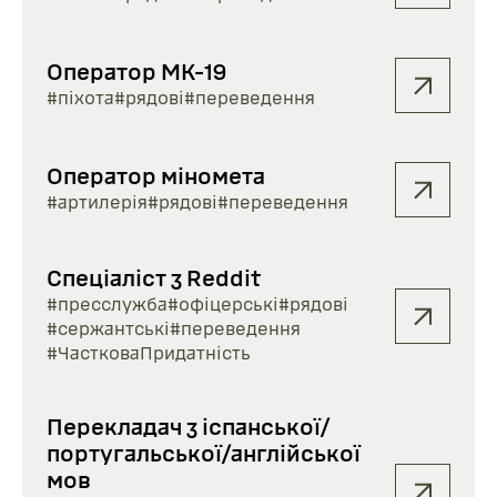
Оператор МК-19
#піхота
#рядові
#переведення
Оператор міномета
#артилерія
#рядові
#переведення
Спеціаліст з Reddit
#пресслужба
#офіцерські
#рядові
#сержантські
#переведення
#ЧастковаПридатність
Перекладач з іспанської/
португальської/англійської
мов