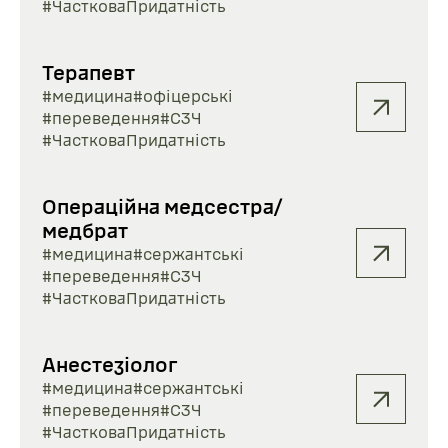
#ЧастковаПридатність
Терапевт
#медицина
#офіцерські
#переведення
#СЗЧ
#ЧастковаПридатність
Операційна медсестра/
медбрат
#медицина
#сержантські
#переведення
#СЗЧ
#ЧастковаПридатність
Анестезіолог
#медицина
#сержантські
#переведення
#СЗЧ
#ЧастковаПридатність