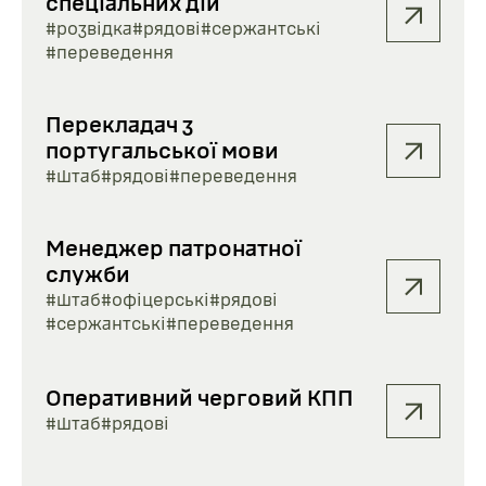
спеціальних дій
#розвідка
#рядові
#сержантські
#переведення
Перекладач з
португальської мови
#штаб
#рядові
#переведення
Менеджер патронатної
служби
#штаб
#офіцерські
#рядові
#сержантські
#переведення
Оперативний черговий КПП
#штаб
#рядові