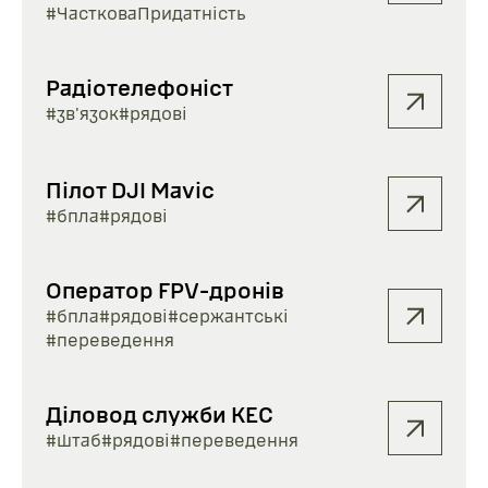
#ЧастковаПридатність
Радіотелефоніст
#зв'язок
#рядові
Пілот DJI Mavic
#бпла
#рядові
Оператор FPV-дронів
#бпла
#рядові
#сержантські
#переведення
Діловод служби КЕС
#штаб
#рядові
#переведення