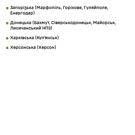
Запорізька (Марфопіль, Горіхове, Гуляйполе,
Енергодар)
Донецька (Бахмут, Сіверськодонецьк, Майорськ,
Лисичанський НП3)
Харківська (Куп’янськ)
Херсонська (Херсон)
Таким чином бійці Легіону ГУР МО воювали практично
на всіх найскладніших і найважчих напрямках війни.
Структура
підрозділу
Полк
Засоби та
озброєння
У підрозділі використовують зброю натівського