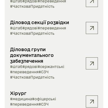
#штаб
#рядові
#переведення
#ЧастковаПридатність
Діловод секції розвідки
#штаб
#рядові
#переведення
#ЧастковаПридатність
Діловод групи
документального
забезпечення
#штаб
#рядові
#сержантські
#переведення
#СЗЧ
#ЧастковаПридатність
Хірург
#медицина
#офіцерські
#переведення
#СЗЧ