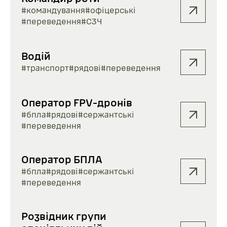
#командування
#офіцерські
#переведення
#СЗЧ
Водій
#транспорт
#рядові
#переведення
Оператор FPV-дронів
#бпла
#рядові
#сержантські
#переведення
Оператор БПЛА
#бпла
#рядові
#сержантські
#переведення
Розвідник групи